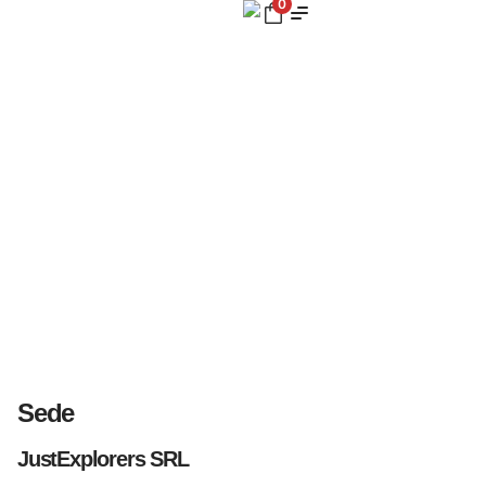
0
Contattaci
Sede
JustExplorers SRL