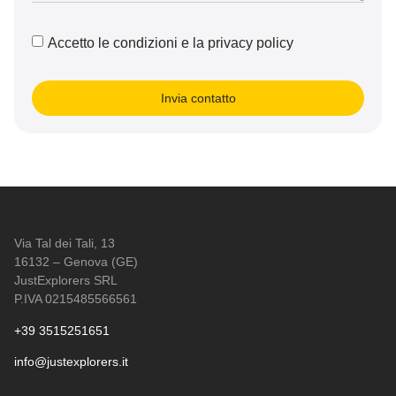
Accetto le condizioni e la privacy policy
Invia contatto
Via Tal dei Tali, 13
16132 – Genova (GE)
JustExplorers SRL
P.IVA 0215485566561
+39 3515251651
info@justexplorers.it