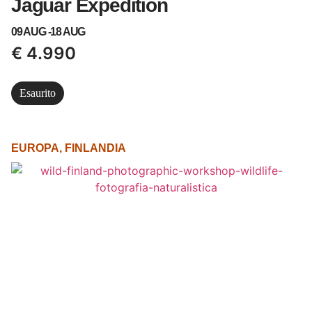
Jaguar Expedition
09 AUG -
18 AUG
€
4.990
Esaurito
EUROPA
,
FINLANDIA