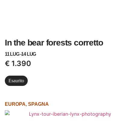
In the bear forests corretto
11 LUG -
14 LUG
€
1.390
Esaurito
EUROPA
,
SPAGNA