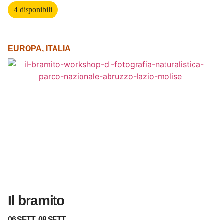
4 disponibili
EUROPA
,
ITALIA
Il bramito
06 SETT -
08 SETT