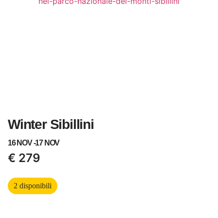
Winter Sibillini
16 NOV -
17 NOV
€
279
2 disponibili