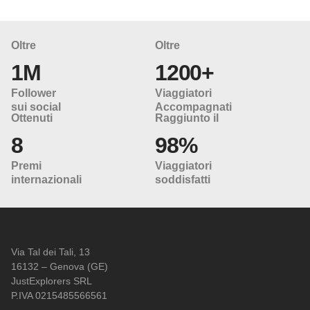
Oltre
Oltre
1M
1200+
Follower
Viaggiatori
sui social
Accompagnati
Ottenuti
Raggiunto il
8
98%
Premi
Viaggiatori
internazionali
soddisfatti
Via Tal dei Tali, 13
16132 – Genova (GE)
JustExplorers SRL
P.IVA 0215485566561