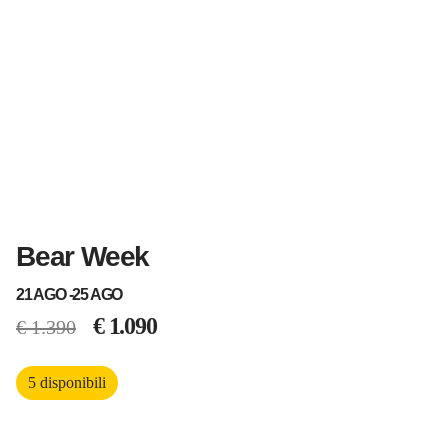
Bear Week
21 AGO -
25 AGO
€
1.090
€
1.390
5 disponibili