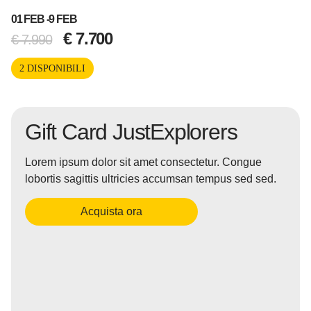
01 FEB -
9 FEB
€
7.700
€
7.990
2 DISPONIBILI
Gift Card JustExplorers
Lorem ipsum dolor sit amet consectetur. Congue
lobortis sagittis ultricies accumsan tempus sed sed.
Acquista ora