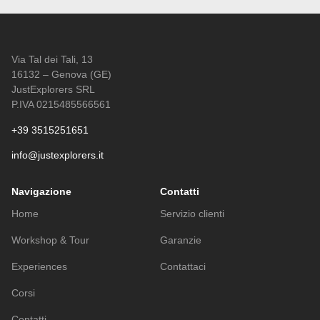
Via Tal dei Tali, 13
16132 – Genova (GE)
JustExplorers SRL
P.IVA 0215485566561
+39 3515251651
info@justexplorers.it
Navigazione
Contatti
Home
Servizio clienti
Workshop & Tour
Garanzie
Experiences
Contattaci
Corsi
Contatti