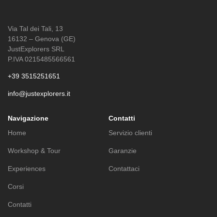
Via Tal dei Tali, 13
16132 – Genova (GE)
JustExplorers SRL
P.IVA 0215485566561
+39 3515251651
info@justexplorers.it
Navigazione
Contatti
Home
Servizio clienti
Workshop & Tour
Garanzie
Experiences
Contattaci
Corsi
Contatti