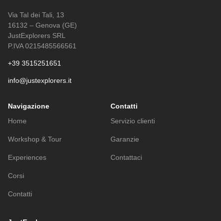
Via Tal dei Tali, 13
16132 – Genova (GE)
JustExplorers SRL
P.IVA 0215485566561
+39 3515251651
info@justexplorers.it
Navigazione
Contatti
Home
Servizio clienti
Workshop & Tour
Garanzie
Experiences
Contattaci
Corsi
Contatti