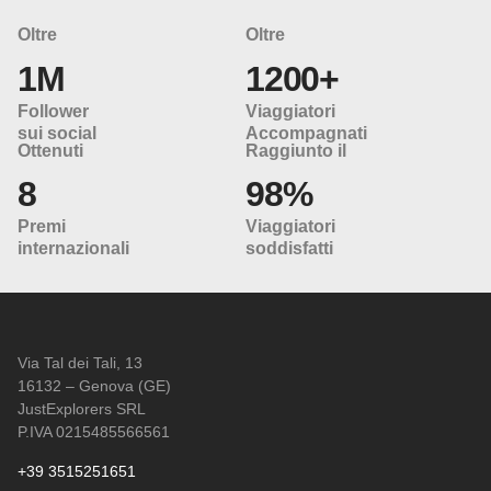
Oltre
Oltre
1M
1200+
Follower
Viaggiatori
sui social
Accompagnati
Ottenuti
Raggiunto il
8
98%
Premi
Viaggiatori
internazionali
soddisfatti
Via Tal dei Tali, 13
16132 – Genova (GE)
JustExplorers SRL
P.IVA 0215485566561
+39 3515251651