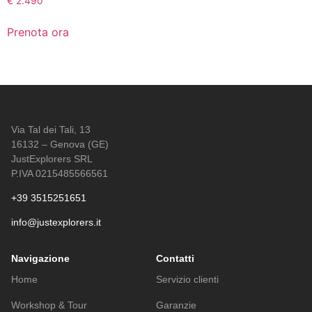
€
2.490
Prenota ora
Via Tal dei Tali, 13
16132 – Genova (GE)
JustExplorers SRL
P.IVA 0215485566561
+39 3515251651
info@justexplorers.it
Navigazione
Contatti
Home
Servizio clienti
Workshop & Tour
Garanzie