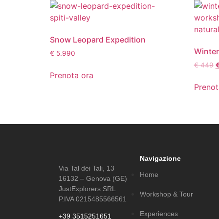
Snow Leopard Expedition
Winter
€
5.990
€
449
Prenota ora
Prenot
Navigazione
Via Tal dei Tali, 13
Home
16132 – Genova (GE)
JustExplorers SRL
Workshop & Tour
P.IVA 0215485566561
Experiences
+39 3515251651