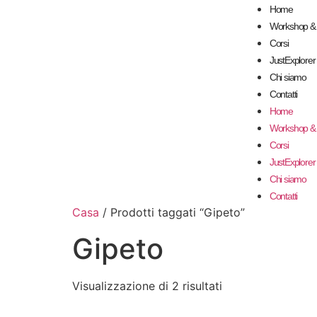
Home
Workshop & 
Corsi
JustExplore
Chi siamo
Contatti
Home
Workshop & 
Corsi
JustExplore
Chi siamo
Contatti
Casa
/ Prodotti taggati “Gipeto”
Gipeto
Visualizzazione di 2 risultati