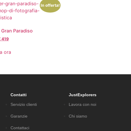
In offerta!
 Gran Paradiso
€
419
a ora
Contatti
JustExplorers
Servizio clienti
Lavora con noi
Garanzie
Chi siamo
Contattaci