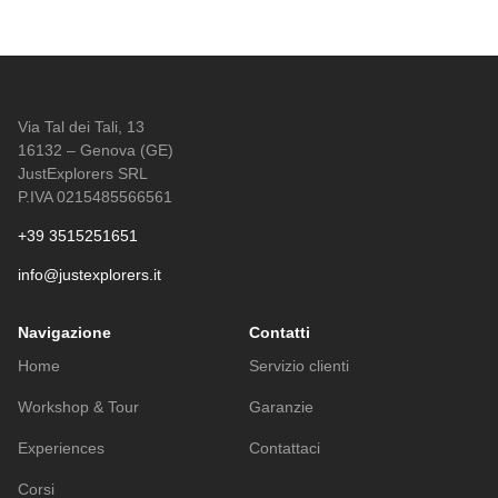
Via Tal dei Tali, 13
16132 – Genova (GE)
JustExplorers SRL
P.IVA 0215485566561
+39 3515251651
info@justexplorers.it
Navigazione
Contatti
Home
Servizio clienti
Workshop & Tour
Garanzie
Experiences
Contattaci
Corsi