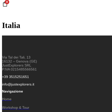
0
Italia
Via Tal dei Tali, 13
16132 – Genova (GE)
JustExplorers SRL
P.IVA 0215485566561
+39 3515251651
info@justexplorers.it
Navigazione
Home
Workshop & Tour