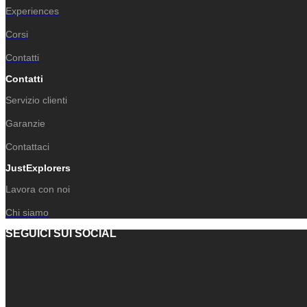
Experiences
Corsi
Contatti
Contatti
Servizio clienti
Garanzie
Contattaci
JustExplorers
Lavora con noi
Chi siamo
SEGUICI SUI SOCIAL