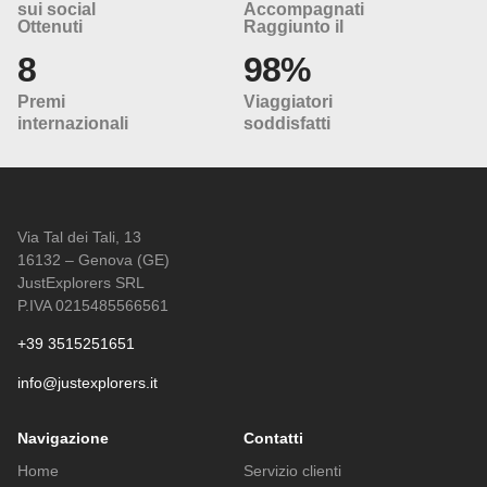
sui social
Accompagnati
Ottenuti
Raggiunto il
8
98%
Premi
Viaggiatori
internazionali
soddisfatti
Via Tal dei Tali, 13
16132 – Genova (GE)
JustExplorers SRL
P.IVA 0215485566561
+39 3515251651
info@justexplorers.it
Navigazione
Contatti
Home
Servizio clienti