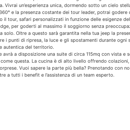
ra. Vivrai un’esperienza unica, dormendo sotto un cielo stel
 360° e la presenza costante dei tour leader, potrai godere
to il tour, safari personalizzati in funzione delle esigenze 
l lodge, per goderti al massimo il soggiorno senza preoccup
a solo. Oltre a questo sarà garantita nella tua jeep la pres
re i punti di ripresa, la luce e gli spostamenti durante ogni 
 autentica del territorio.
te avrà a disposizione una suite di circa 115mq con vista e se
 come questa. La cucina è di alto livello offrendo colazioni, 
 sorprese. Vuoi sapere la parte più bella? Prenotando con no
re a tutti i benefit e l’assistenza di un team esperto.