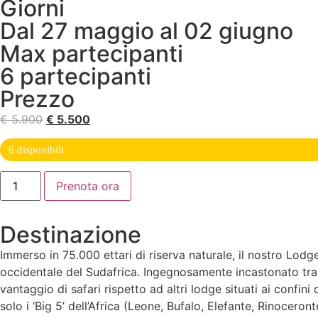
Giorni
Dal 27 maggio al 02 giugno
Max partecipanti
6 partecipanti
Prezzo
Il
Il
€
5.900
€
5.500
prezzo
prezzo
6 disponibili
originale
attuale
era:
è:
Luxury
Prenota ora
€ 5.900.
€ 5.500.
Safari
quantità
Destinazione
Immerso in 75.000 ettari di riserva naturale, il nostro Lod
occidentale del Sudafrica. Ingegnosamente incastonato tra m
vantaggio di safari rispetto ad altri lodge situati ai confin
solo i ‘Big 5’ dell’Africa (Leone, Bufalo, Elefante, Rinocer