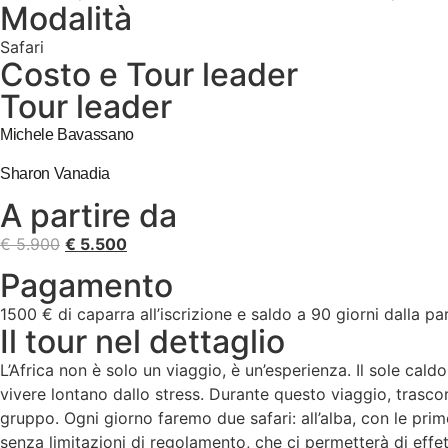
Modalità
Safari
Costo e Tour leader
Tour leader
Michele Bavassano
Sharon Vanadia
A partire da
Il
Il
€
5.900
€
5.500
prezzo
prezzo
Pagamento
originale
attuale
1500 € di caparra all’iscrizione e saldo a 90 giorni dalla p
era:
è:
Il tour nel dettaglio
€ 5.900.
€ 5.500.
L’Africa non è solo un viaggio, è un’esperienza. Il sole caldo 
vivere lontano dallo stress. Durante questo viaggio, trasc
gruppo. Ogni giorno faremo due safari: all’alba, con le prim
senza limitazioni di regolamento, che ci permetterà di effet