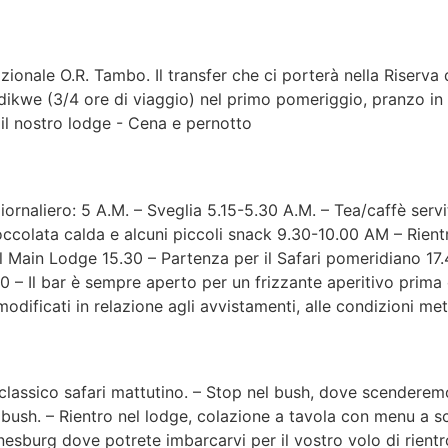
nazionale O.R. Tambo. Il transfer che ci porterà nella Riserv
dikwe (3/4 ore di viaggio) nel primo pomeriggio, pranzo in s
 il nostro lodge - Cena e pernotto
rnaliero: 5 A.M. – Sveglia 5.15-5.30 A.M. – Tea/caffè servit
ccolata calda e alcuni piccoli snack 9.30-10.00 AM – Rientro
i al Main Lodge 15.30 – Partenza per il Safari pomeridiano 1
0 – Il bar è sempre aperto per un frizzante aperitivo prima 
odificati in relazione agli avvistamenti, alle condizioni met
 classico safari mattutino. – Stop nel bush, dove scenderem
ush. – Rientro nel lodge, colazione a tavola con menu a sce
esburg dove potrete imbarcarvi per il vostro volo di rientro