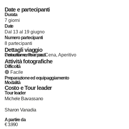
Date e partecipanti
Durata
7 giorni
Date
Dal 13 al 19 giugno
Numero partecipanti
8 partecipanti
Dettagli viaggio
Pernottamento e pasti
Colazione, Pranzo, Cena, Aperitivo
Attività fotografiche
Difficoltà
🟢 Facile
Preparazione ed equipaggiamento
Modalità
Costo e Tour leader
Tour leader
Michele Bavassano
Sharon Vanadia
A partire da
€
3.990