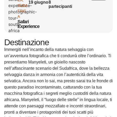
CA
,
19 giugno
8
SUDA
partecipanti
FRIC
A
Safari
Experience
Destinazione
Immergiti nell’incanto della natura selvaggia con
un’avventura fotografica che ti condurrà oltre l’ordinario. Ti
presentiamo Manyeleti, un gioiello nascosto
nell’affascinante scenario del Sudafrica, dove la bellezza
selvaggia danza in armonia con l’autenticità della vita
selvatica. Ancora non lo sai, ma presto sarai tra le fronde di
questo paradiso incontaminato, catturando con la tua
macchina fotografica i segreti meglio custoditi della natura
africana. Manyeleti, il “luogo delle stelle” in lingua locale, ti
attende con paesaggi mozzafiato e incontri straordinari,
pronti a diventare i protagonisti dei tuoi scatti più