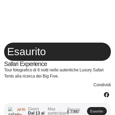
Esaurito
Safari Experience
Tour fotografico di 6 notti nelle autentiche Luxury Safari
Tents alla ricerca dei Big Five.
Condividi
Giorni
Max
Prezzo
AFRI
Esaurito
€
3.990
Dal 13 al
partecipanti