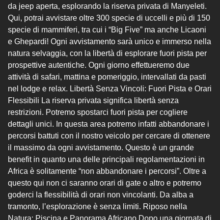
da jeep aperta, esplorando la riserva privata di Manyeleti.
Qui, potrai avvistare oltre 300 specie di uccelli e più di 150
specie di mammiferi, tra cui i “Big Five” ma anche Licaoni
e Ghepardi! Ogni avvistamento sarà unico e immerso nella
natura selvaggia, con la libertà di esplorare fuori pista per
prospettive autentiche. Ogni giorno effettueremo due
attività di safari, mattina e pomeriggio, intervallati da pasti
nel lodge e relax. Libertà Senza Vincoli: Fuori Pista e Orari
Flessibili La riserva privata significa libertà senza
restrizioni. Potremo spostarci fuori pista per cogliere
dettagli unici. In questa area potremo infatti abbandonare i
percorsi battuti con il nostro veicolo per cercare di ottenere
il massimo da ogni avvistamento. Questo è un grande
benefit in quanto una delle principali regolamentazioni in
Africa è solitamente “non abbandonare i percorsi”. Oltre a
questo qui non ci saranno orari di gate o altro e potremo
goderci la flessibilità di orari non vincolanti. Da alba a
tramonto, l’esplorazione è senza limiti. Riposo nella
Natura: Piscina e Panorama Africano Dopo una giornata di