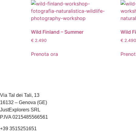
Wild Finland – Summer
Wild F
€
2.490
€
2.49
Prenota ora
Prenot
Via Tal dei Tali, 13
16132 – Genova (GE)
JustExplorers SRL
P.IVA 0215485566561
+39 3515251651