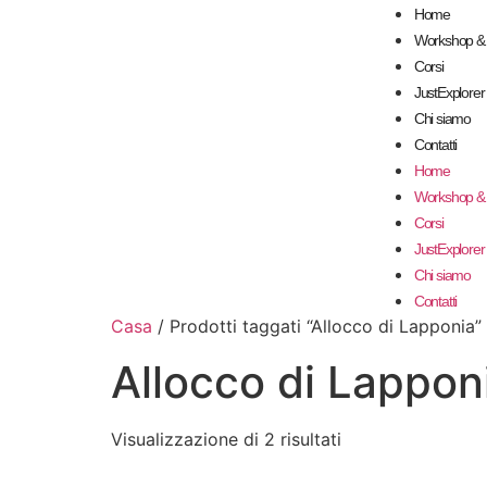
Home
Workshop & 
Corsi
JustExplore
Chi siamo
Contatti
Home
Workshop & 
Corsi
JustExplore
Chi siamo
Contatti
Casa
/ Prodotti taggati “Allocco di Lapponia”
Allocco di Lappon
Visualizzazione di 2 risultati