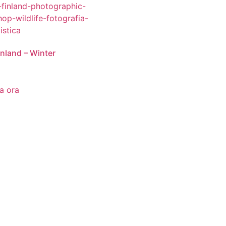
inland – Winter
0
a ora