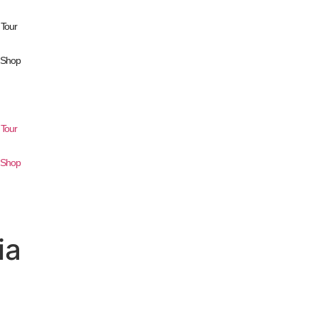
Tour
r Shop
Tour
r Shop
ia