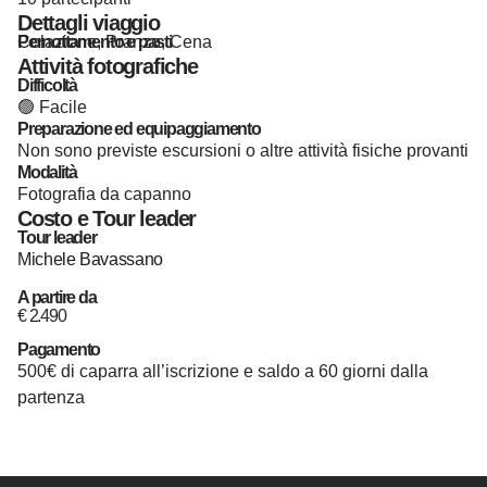
Dettagli viaggio
Pernottamento e pasti
Colazione, Pranzo, Cena
Attività fotografiche
Difficoltà
🟢 Facile
Preparazione ed equipaggiamento
Non sono previste escursioni o altre attività fisiche provanti
Modalità
Fotografia da capanno
Costo e Tour leader
Tour leader
Michele Bavassano
A partire da
€
2.490
Pagamento
500€ di caparra all’iscrizione e saldo a 60 giorni dalla
partenza