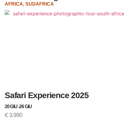
AFRICA
,
SUDAFRICA
A
Safari Experience 2025
T
20 GIU -
26 GIU
12
€
3.990
€