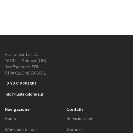
Via Tal dei Tali, 13
16132 – Genova (GE)
JustExplorers SRL
P.IVA 0215485566561
+39 3515251651
info@justexplorers.it
Navigazione
Contatti
Home
Servizio clienti
Workshop & Tour
Garanzie