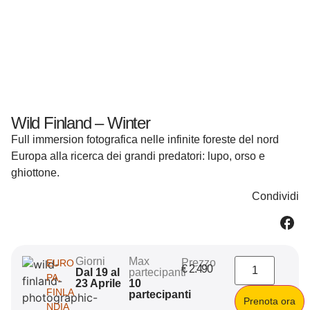
Wild Finland – Winter
Full immersion fotografica nelle infinite foreste del nord
Europa alla ricerca dei grandi predatori: lupo, orso e
ghiottone.
Condividi
Giorni
Max
Prezzo
EURO
€
2.490
Dal 19 al
partecipanti
PA
,
23 Aprile
10
FINLA
partecipanti
Prenota ora
NDIA