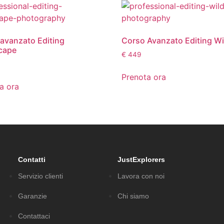
avanzato Editing
Corso Avanzato Editing Wil
cape
€
449
Prenota ora
a ora
Contatti
JustExplorers
Servizio clienti
Lavora con noi
Garanzie
Chi siamo
Contattaci