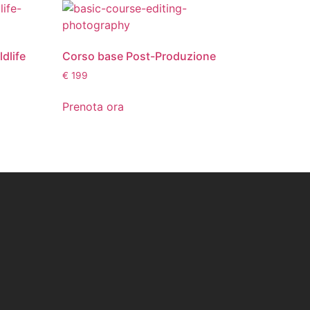
dlife
Corso base Post-Produzione
€
199
Prenota ora