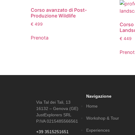
Corso avanzato di Post-
Produzione Wildlife
Corso 
€
499
Lands
Prenota
€
449
Prenot
Navigazione
Via Tal dei Tali, 13
Home
16132 – Genova (GE)
JustExplorers SRL
Workshop & Tour
P.IVA 0215485566561
Experiences
+39 3515251651