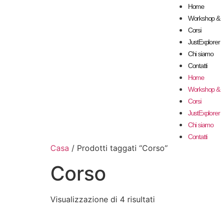
Home
Workshop & 
Corsi
JustExplore
Chi siamo
Contatti
Home
Workshop & 
Corsi
JustExplore
Chi siamo
Contatti
Casa
/ Prodotti taggati “Corso”
Corso
Visualizzazione di 4 risultati