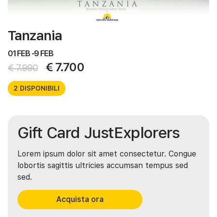
Tanzania
01 FEB -
9 FEB
€
7.700
€
7.990
2 DISPONIBILI
Gift Card JustExplorers
Lorem ipsum dolor sit amet consectetur. Congue
lobortis sagittis ultricies accumsan tempus sed
sed.
Acquista ora