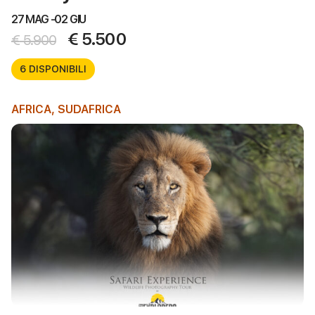
27 MAG -
02 GIU
€
5.500
€
5.900
6 DISPONIBILI
AFRICA
,
SUDAFRICA