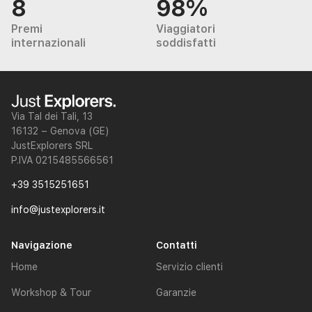
8
98%
Premi
Viaggiatori
internazionali
soddisfatti
Via Tal dei Tali, 13
16132 – Genova (GE)
JustExplorers SRL
P.IVA 0215485566561
+39 3515251651
info@justexplorers.it
Navigazione
Contatti
Home
Servizio clienti
Workshop & Tour
Garanzie