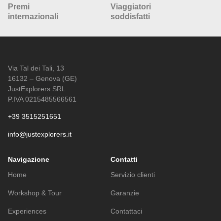
Premi
Viaggiatori
internazionali
soddisfatti
Via Tal dei Tali, 13
16132 – Genova (GE)
JustExplorers SRL
P.IVA 0215485566561
+39 3515251651
info@justexplorers.it
Navigazione
Contatti
Home
Servizio clienti
Workshop & Tour
Garanzie
Experiences
Contattaci