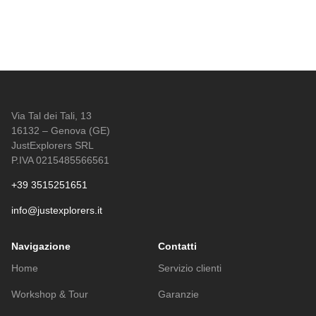
Via Tal dei Tali, 13
16132 – Genova (GE)
JustExplorers SRL
P.IVA 0215485566561
+39 3515251651
info@justexplorers.it
Navigazione
Contatti
Home
Servizio clienti
Workshop & Tour
Garanzie