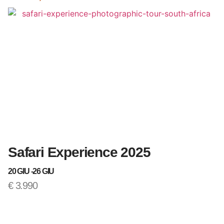
Safari Experience 2025
T
20 GIU -
26 GIU
12
€
3.990
€