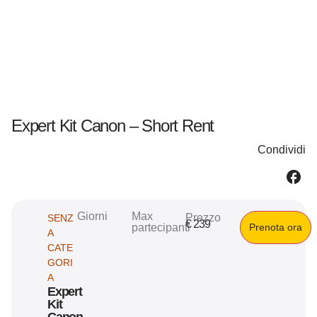
Expert Kit Canon – Short Rent
Condividi
Giorni
Max
Prezzo
SENZ
€
239
partecipanti
Prenota ora
A
CATE
GORI
A
Expert
Kit