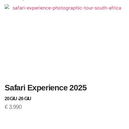
Safari Experience 2025
T
20 GIU -
26 GIU
12
€
3.990
€