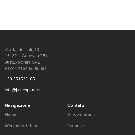
Via Tal dei Tali, 13
16132 – Genova (GE)
JustExplorers SRL
P.IVA 0215485566561
+39 3515251651
info@justexplorers.it
Navigazione
Contatti
Home
Servizio clienti
Workshop & Tour
Garanzie