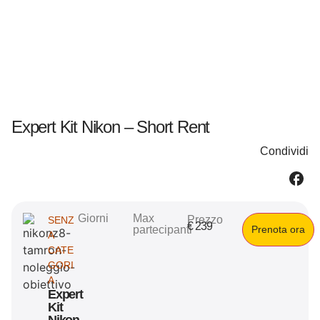
Expert Kit Nikon – Short Rent
Condividi
Giorni
Max
Prezzo
SENZ
€
239
partecipanti
Prenota ora
A
CATE
GORI
A
Expert
Kit