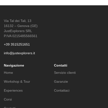
Via Tal dei Tali, 13
16132 – Genova (GE)
JustExplorers SRL
P.IVA 0215485566561
+39 3515251651
info@justexplorers.it
Navigazione
Contatti
Home
Servizio clienti
Workshop & Tour
Garanzie
Experiences
Contattaci
Corsi