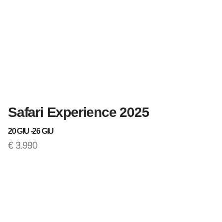
Safari Experience 2025
T
20 GIU -
26 GIU
12
€
3.990
€