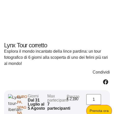
Lynx Tour corretto
Esplora il mondo incantato della lince pardina: un tour
fotografico di 6 giorni alla scoperta di uno dei felini più rari
al mondo!
Condividi
Giorni
Max
Prezzo
EURO
€
2.190
Dal 31
partecipanti
PA
,
Luglio al
7
SPAG
5 Agosto
partecipanti
Prenota ora
NA