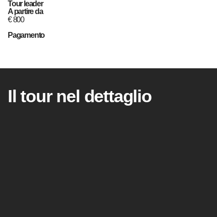
Tour leader
A partire da
€
800
Pagamento
Il tour nel dettaglio