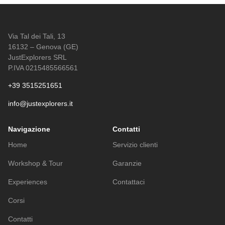
Via Tal dei Tali, 13
16132 – Genova (GE)
JustExplorers SRL
P.IVA 0215485566561
+39 3515251651
info@justexplorers.it
Navigazione
Contatti
Home
Servizio clienti
Workshop & Tour
Garanzie
Experiences
Contattaci
Corsi
Contatti