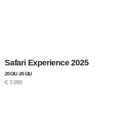
Safari Experience 2025
T
20 GIU -
26 GIU
12
€
3.990
€