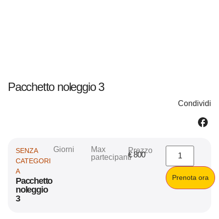
Pacchetto noleggio 3
Condividi
Giorni
Max
Prezzo
SENZA
€
800
partecipanti
CATEGORI
A
Prenota ora
Pacchetto
noleggio
3