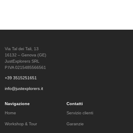
Via Tal dei Tali, 13
16132 – Genova (GE)
JustExplorers SRL
P.IVA 0215485566561
+39 3515251651
info@justexplorers.it
Navigazione
Contatti
Home
Servizio clienti
Workshop & Tour
Garanzie