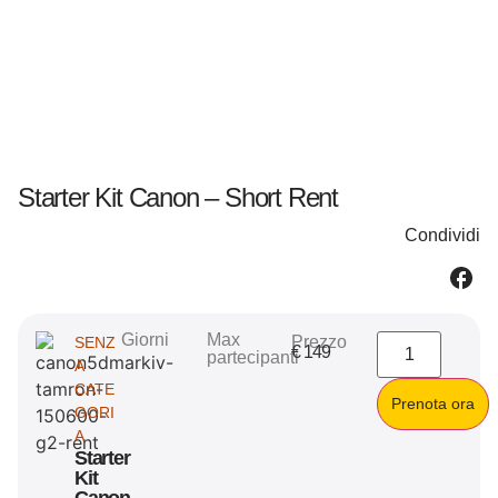
Starter Kit Canon – Short Rent
Condividi
Giorni
Max
Prezzo
SENZ
€
149
partecipanti
A
CATE
Prenota ora
GORI
A
Starter
Kit