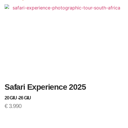
Safari Experience 2025
T
20 GIU -
26 GIU
12
€
3.990
€