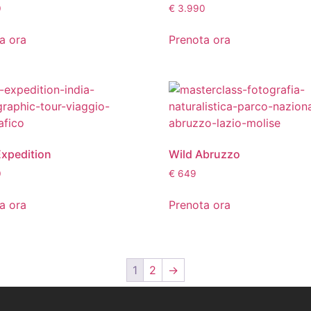
0
€
3.990
a ora
Prenota ora
Expedition
Wild Abruzzo
0
€
649
a ora
Prenota ora
1
2
→