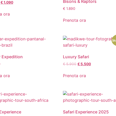
Bisons & Raptors
€
1.090
€
1.890
a ora
Prenota ora
In
 Expedition
Luxury Safari
0
€
5.900
€
5.500
a ora
Prenota ora
 Experience
Safari Experience 2025