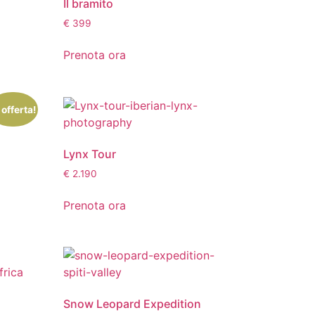
Il bramito
€
399
Prenota ora
 offerta!
Lynx Tour
€
2.190
Prenota ora
Snow Leopard Expedition