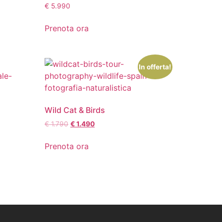
€
5.990
Prenota ora
In offerta!
Wild Cat & Birds
€
1.790
€
1.490
Prenota ora