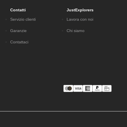
Contatti
JustExplorers
Servizio clienti
Lavora con noi
Garanzie
Chi siamo
Contattaci