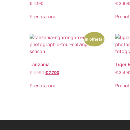
€
2.190
€
3.99
Prenota ora
Prenot
In offerta!
Tanzania
Tiger 
€
7.990
€
7.700
€
3.49
Prenota ora
Prenot