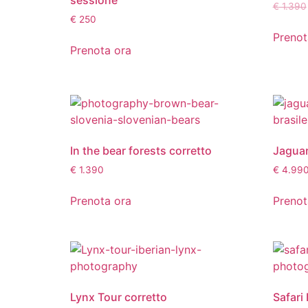
sessione
€
1.390
€
250
Prenot
Prenota ora
In the bear forests corretto
Jaguar
€
1.390
€
4.99
Prenota ora
Prenot
Lynx Tour corretto
Safari