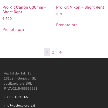
Pro Kit Canon 600mm –
Pro Kit Nikon – Short Rent
Short Rent
€
700
€
700
Prenota ora
Prenota ora
1
2
→
Via Tal dei Tali, 13
16132 – Genova (GE)
JustExplorers SRL
P.IVA 0215485566561
+39 3515251651
info@justexplorers.it