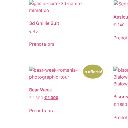
Assicu
3d Ghillie Suit
€
240
€
45
Prenot
Prenota ora
In offerta!
Bear Week
Bisons
€
1.390
€
1.090
€
1.890
Prenota ora
Prenot